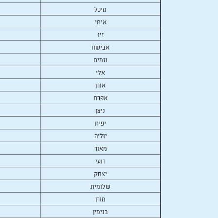
מיכל
איתי
זיו
אבישח
נזמית
אלי
אורן
אפרת
ניצן
יפית
יוליה
מאור
רועי
יצחק
שלומית
מורן
בנימין