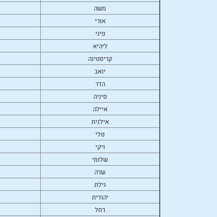
משה
אורי
פיני
ליהיא
קריסטינה
יואב
הדר
סיניה
איילה
אילנית
טלי
ויקי
שלומי
שרה
גילת
יהודית
רחל