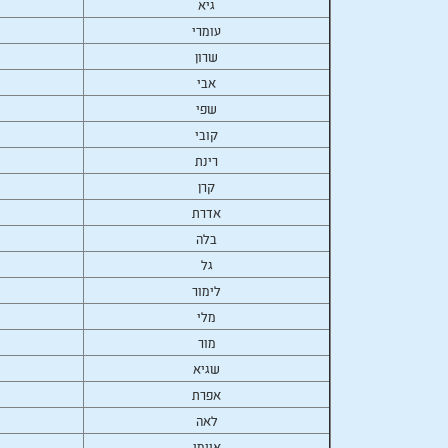
גיא
עומרי
שרון
אבי
שפי
קובי
רינת
קרן
אדרת
בלה
גל
לימור
מלי
מור
שגיא
אפרת
לאה
איימי