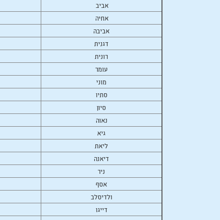
אביב
אחיה
אביבה
דגנית
רונית
עומר
מוני
סתיו
סיון
נאוה
גיא
ליאת
דיאנה
ניר
אסף
ולדיסלב
דייגו