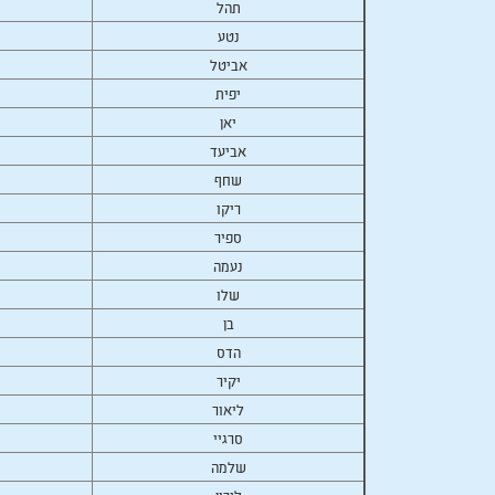
תהל
נטע
אביטל
יפית
יאן
אביעד
שחף
ריקו
ספיר
נעמה
שלו
בן
הדס
יקיר
ליאור
סרגיי
שלמה