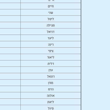
חיים
שני
ליטל
תהילה
דניאל
ליעד
רינה
ציפי
ליאור
דלית
עדן
רונאל
מורן
הדס
אולגה
ליאת
סיגל