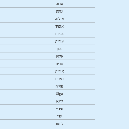
אדוה
נועה
אילנה
אופיר
אפרת
עירית
און
אלאן
שרית
אורית
ראפת
מאיה
Olga
לינא
מיריי
עדי
לימור