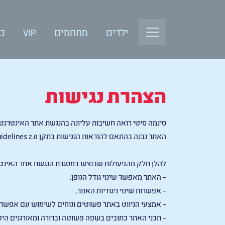
ילדים
מתחמים
VIP
כנ
הצהרת נגישות
סינמה סיטי רואה חשיבות עליונה בהנגשת אתר האינטרנט 
האתר נבנה בהתאם להוראות הנגישות בתקן Web Content Accessibility Guidelines 2.0 ברמה AA על פי ארגון W3C הבינלאומי.
להלן חלק מהפעולות שבוצעו במסגרת הנגשת אתר האינט
– האתר מאפשר שינוי גודל הגופן.
– אפשרות שינוי ניגודיות האתר.
– אמצעי הניווט באתר פשוטים ונוחים לשימוש עם אפשר
– תכני האתר כתובים בשפה פשוטה וברורה ומאורגנים היט