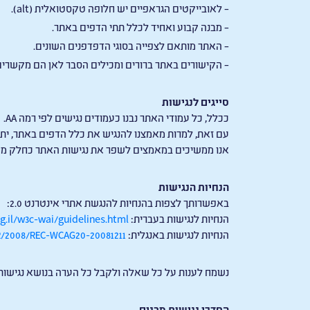
– לאובייקטים הגראפיים יש חלופה טקסטואלית (alt).
– מבנה קבוע ואחיד לכלל תתי הדפים באתר.
– האתר מותאם לצפייה בסוגי הדפדפנים השונים.
– הקישורים באתר ברורים ומכילים הסבר לאן הם מקשרים
סייגים לנגישות
ככלל, כל עמודי האתר נבנו כעמודים נגישים לפי רמה AA.
עם זאת, למרות מאמצנו להנגיש את כלל הדפים באתר, יתכן
אנו ממשיכים במאמצים לשפר את נגישות האתר כחלק ממחו
הנחיות הנגישות
באפשרותך לצפות בהנחיות להנגשת אתרי אינטרנט 2.0:
הנחיות לנגישות בעברית:
g.il/w3c-wai/guidelines.html
הנחיות לנגישות באנגלית:
R/2008/REC-WCAG20-20081211
נשמח לענות על כל שאלה ולקבל כל הערה בנושא נגישות
הסדרי נגישות מבנים