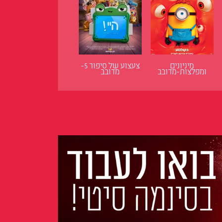
מיניונים
צעצוע של סיפור 5-
ומפלצות-מדובב
מדובב