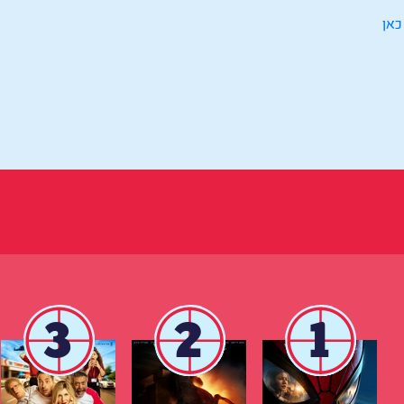
כאן
3
2
1