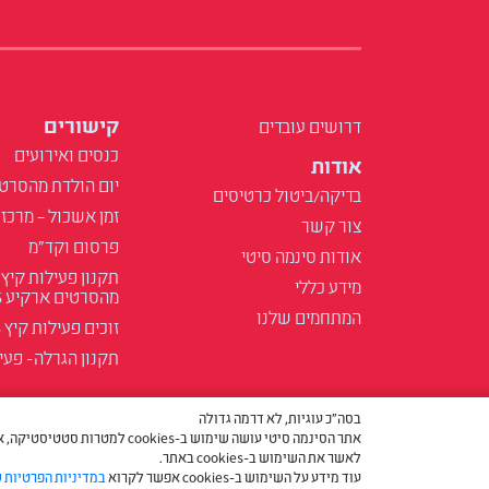
קישורים
דרושים עובדים
כנסים ואירועים
אודות
יום הולדת מהסרט
בדיקה/ביטול כרטיסים
זמן אשכול – מרכז 
צור קשר
פרסום וקד"מ
אודות סינמה סיטי
תקנון פעילות קיץ
מידע כללי
מהסרטים ארקיע 2025
המתחמים שלנו
זוכים פעילות קיץ 2025
תקנון הגרלה- פעילות
בסה״כ עוגיות, לא דרמה גדולה
אתר הסינמה סיטי עושה שימוש ב-
לאשר את השימוש ב-cookies באתר.
עוד מידע על השימוש ב-cookies אפשר לקרוא
במדיניות הפרטיות 