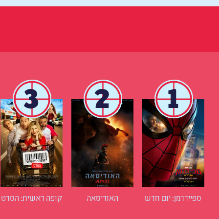
3
2
1
ספיידרמן: יום חדש
האודיסאה
קופה ראשית: הסרט