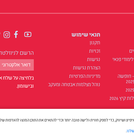
תנאי שימוש
תקנון
ים
זכויות
הרשם לניוזלטר
לימודי פנאי
נגישות
הצהרת נגישות
- חופשה
מדיניות הפרטיות
בלחיצה על שלח אנ
נוהל מצלמות אבטחה ומעקב
ובישומון.
 קיץ 2026
cookies למטרות סטטיסטיקה, איפיון ושיווק, כדי לספק חווית גלישה טובה יותר וכדי להתאים את התוכן המוצג להעדפות ש
שלנו
.