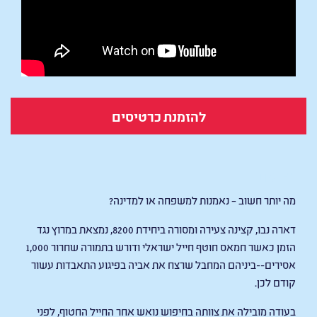
להזמנת כרטיסים
LISTEN
מה יותר חשוב – נאמנות למשפחה או למדינה?
דארה נבו, קצינה צעירה ומסורה ביחידת 8200, נמצאת במרוץ נגד
הזמן כאשר חמאס חוטף חייל ישראלי ודורש בתמורה שחרור 1,000
אסירים--ביניהם המחבל שרצח את אביה בפיגוע התאבדות עשור
קודם לכן.
בעודה מובילה את צוותה בחיפוש נואש אחר החייל החטוף, לפני