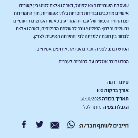
שעסקת השבויים תצא לפועל, דארה נאלצת לנווט בין קשרים
אישיים מורכבים ובחירות מוסריות בלתי אפשריות, תוך התמודדות
עם המחיר הנפשי של עבודת המודיעין. כאשר הערוצים הרשמיים
נכשלים והלחץ הפוליטי גובר להשלמת החילופים, דארה נאלצת
לבחור בין חובתה למדינה לבין חתירתה האישית לצדק.
הסרט נכתב לפני ה-7.10 בהשראת אירועים אמיתיים.
הסרט דובר אנגלית עם כתוביות לעברית.
סיווג
דרמה
אורך בדקות
100
תאריך בכורה
16/10/2025
הגבלת צפיה
מותר לכל
חייבים לשתף חבר/ה: