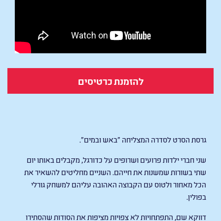
להזמנת כרטיסים
באש ובמים
גרסת הסרט לסדרה המצליחה "באש ובמים".
שני חברי ילדות פרועים ושרופים על כדורגל, מקבלים באותו יום
שתי בשורות שמשנות את חייהם. השניים מחליטים להשאיר את
הכל מאחור ולטוס עם הקבוצה האהובה עליהם למשחק גורלי
בפולין.
דווקא שם, התפתחויות לא צפויות מציפות את הסודות שהסתירו