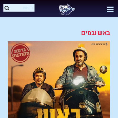
באש ובמים