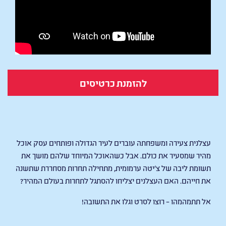
להזמנת כרטיסים
THE SLOTH LANE
עצלנית צעירה ומשפחתה עוברים לעיר הגדולה ופותחים עסק אוכל
מהיר שמסעיר את כולם. אבל כשהאוכל המיוחד שלהם מושך את
תשומת ליבה של צ‘יטה ערמומית, מתחילה תחרות מסחררת שתשנה
את חייהם. האם העצלנים יצליחו להסתגל לתחרות בעולם המהיר?
אל תתמהמהו – רוצו לסרט וגלו את התשובה!