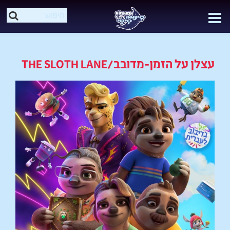
עצלן על הזמן-מדובב/THE SLOTH LANE