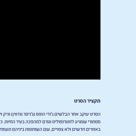
תקציר הסרט
הסרט עוקב אחר הבלשים ג’ודי הופס (ג’ניפר גודווין) וניק 
מסתורי שמגיע לזוטרופוליס וגורם למהפכה בעיר החיות. כד
באזורים חדשים ולא צפויים, שם השותפות ביניהם תעמוד