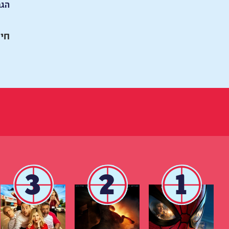
הגב
חיי
3
2
1