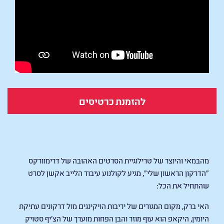
להזמנת כרטיסים
How To Train Your Dragon
מהבמאי והיוצר של טרילוגיית הסרטים האהובה של דרימוורקס
"הדרקון הראשון שלי", מגיע לקולנוע עיבוד הלייב אקשן לסרט
שהתחיל את הכל:
האי ברק, מקום המגורים של יריבות הויקינגים מול דרקונים עתיקת
היומין, היקאפ הוא עוף מוזר והבן הפחות מוערך של הצ'יף סטויק