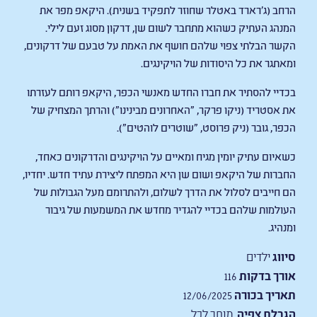
הרחב (ג'רארד באטלר שחוזר לתפקיד בשנית). היקאפ מפר את
המנהג העתיק כשהוא מתחבר לשום שן, דרקון מסוג זעם לילי.
הקשר הבלתי צפוי שלהם חושף את האמת על טבעם של דרקונים,
ומאתגר את כל היסודות של הויקינגים.
בכדיי להסתיר את חברו החדש מאנשי הכפר, היקאפ רותם לעזרתו
את אסטריד (ניקו פרקר, "האחרונים מבינינו") והרתך המצחיק של
הכפר, גובר (ניק פרוסט, "שוטרים לוהטים").
כשאיום עתיק יומין מגיח ומאיים על הויקינגים והדרקונים כאחד,
החברות של היקאפ ושום שן היא המפתח ליצירת עתיד חדש. יחדיו,
הם חייבים לסלול את הדרך לשלום, ולהתרומם מעל הגבולות של
העולמות שלהם בכדיי להגדיר מחדש את המשמעות של גיבור
ומנהיג.
סיווג
ילדים
אורך בדקות
116
תאריך בכורה
12/06/2025
הגבלת צפיה
מותר לכל