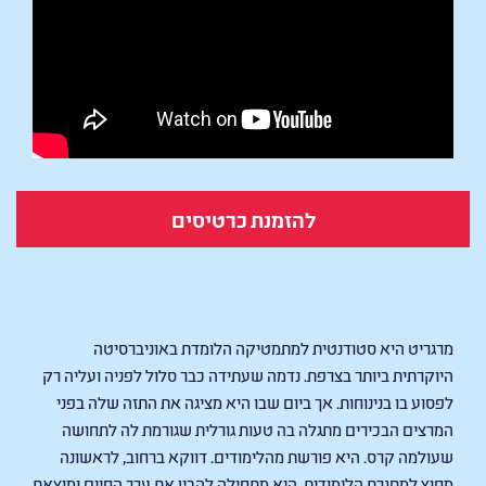
להזמנת כרטיסים
Marguerite's Theorem
מרגריט היא סטודנטית למתמטיקה הלומדת באוניברסיטה
היוקרתית ביותר בצרפת. נדמה שעתידה כבר סלול לפניה ועליה רק
לפסוע בו בנינוחות. אך ביום שבו היא מציגה את התזה שלה בפני
המרצים הבכירים מתגלה בה טעות גורלית שגורמת לה לתחושה
שעולמה קרס. היא פורשת מהלימודים. דווקא ברחוב, לראשונה
מחוץ למסגרת הלימודית, היא מתחילה להבין את ערך החיים ומוצאת