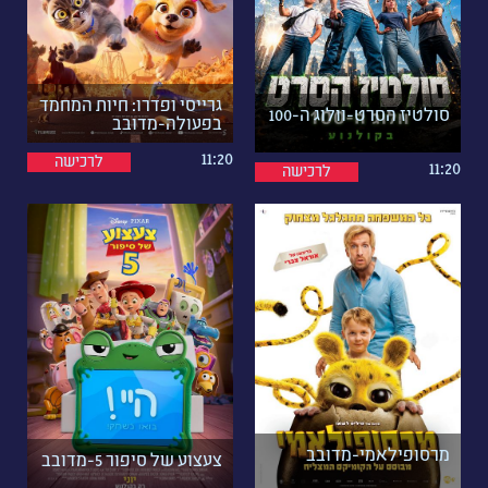
גרייסי ופדרו: חיות המחמד
סולטיז הסרט-וולוג ה-100
בפעולה-מדובב
11:20
לרכישה
11:20
לרכישה
מרסופילאמי-מדובב
צעצוע של סיפור 5-מדובב