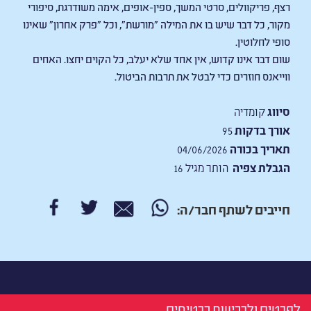
רצף, פריקוולים, סרטי המשך, ספין-אופים, אימה משודרגת, סיפורי
מקור, כל דבר שיש בו את המילה "מורשת", וכל "פרק אחרון" שאינו
סופי לחלוטין.
שום דבר אינו קדוש, אין אחד שלא יעלב, כל הקוים יחצו. האחים
ווייאנס חוזרים כדי לבטל את תרבות הביטול.
סיווג
קומדיה
אורך בדקות
95
תאריך בכורה
04/06/2026
הגבלת צפיה
הותר מגיל 16
חייבים לשתף חבר/ה:
לפרטים ולרכישת כרטיסים