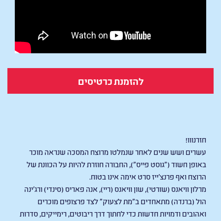
להזמנת כרטיסים
Scary Movie
חזרנווו!
עשרים ושש שנים לאחר שנמלטו מרוצח המסכה שנראה מוכר
באופן חשוד ("גוסט פייס"), החבורה חוזרת להיות על הכוונת של
הרוצח ואף פרנצ'ייז סרט אימה אינו בטוח.
מרלון וויאנס (שורטי), שון וויאנס (ריי), אנה פאריס (סינדי) ורג'ינה
הול (ברנדה) מתאחדים ב"מת לצעוק" לצד פרצופים מוכרים
ואהובים ודמויות חדשות כדי לחתוך דרך ריבוטים, רימייקים, סדרות