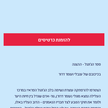
להזמנת כרטיסים
ספר הג'ונגל - ההצגה
בכיכובם של ענבלי ועומר דרור
הצטרפו להרפתקה עוצרת נשימה בלב הג’ונגל הפראי! במרכז
העלילה נמצא מוגלי (עומר דרור), גור-אדם שגדל בין חיות היער
ולומד את חוקי הטבע לצד חבריו הנאמנים – הדוב העליז באלו,
והפנתר החכם באגירה. אך לא הכול שקט ושליו בג’ונגל – הטיגריס