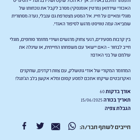
האכזרי שירחאן (מרטין אומנסקי) מסרב לקבל את נוכחותו של
מוגלי ומאיים על חייו. אל המסע מצטרפת גם ענבלי, נערה מסתורית
שמביאה עמה טוויסט מרגש לסיפור האגדי.
בין קרבות מסעירים, רגעי צחוק מרגשים ושירי מחזמר סוחפים, מוגלי
חייב לבחור – האם יישאר עם משפחתו החייתית, או שיגלה את
עולמם של בני האדם?
המחזמר המקורי של
אודי גוטשלק
, עם צוות רקדנים, שחקנים
ואקרובטים שיקחו אתכם למסע קסום ומלא אקשן בלב הג’ונגל!
אורך בדקות
60
תאריך בכורה
15/06/2025
הגבלת צפיה
חייבים לשתף חבר/ה: